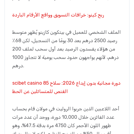
ربح كينو: خرافات التسويق وواقع الأرقام الباردة
الملف الشخصي للعميل في بيتكوين كازينو يُظهر متوسط
رصيد 2500 درهم بعد 30 يومًا من التسجيل، لكن 68٪
من هؤلاء يفسدون الرصيد بعد أول سحب لملف 200
درهم، لأنهم يواجهون حدود سحب يومية لا تتجاوز 1000
درهم.
scibet casino 85 دورة مجانية بدون إيداع 2026: سلاح
القنص للمتسائلين عن الحظ
أحد اللاعبين الذين جربوا الروليت في مولان قام بحساب
عدد الفائزين خلال 10,000 دورة، ووجد أن عدد مرات
ظهور اللون الأحمر كان 4750 مرة بدقة 47.5%، وهو
أقرب إلى 50% من التوزيع النظري لكنه لا يزال يترك