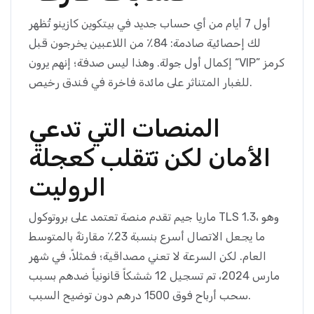
أول 7 أيام من أي حساب جديد في بيتكوين كازينو تُظهر
لك إحصائية صادمة: 84٪ من اللاعبين يخرجون قبل
إكمال أول جولة. وهذا ليس صدفة؛ إنهم يرون “VIP” كرمز
للغبار المتناثر على مائدة فاخرة في فندق رخيص.
المنصات التي تدعي
الأمان لكن تتقلب كعجلة
الروليت
ماريا جيم تقدم منصة تعتمد على بروتوكول TLS 1.3، وهو
ما يجعل الاتصال أسرع بنسبة 23٪ مقارنةً بالمتوسط
العام. لكن السرعة لا تعني مصداقية؛ فمثلاً، في شهر
مارس 2024، تم تسجيل 12 ششكاً قانونياً ضدهم بسبب
سحب أرباح فوق 1500 درهم دون توضيح السبب.