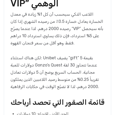
VIP” الوهمي
اللاعب الذكي سيحسب أن كل 1% زيادة في معدل
الخسارة يعادل خسارة 0.5٪ من رصيده الشهري إذا كان
رصيده 2000 درهم. لذا عندما يصرّح “VIP” بأنه سيحصل
على 5% استرداد، فإن ذلك يساوي استرداد 10 دراهم
فقط، وهو أقل من سعر فنجان القهوة.
لكن هناك استثناء: Unibet يضيف “gift” بقيمة 5
دولارات للعبة Gonzo’s Quest عندما تتجاوز 30 لفة
مجانية. الحساب السريع يوضح أن 5 دولارات تعادل
تقريباً 0.25% من متوسط رصيد اللاعبين الذين يملكون
2000 درهم، لذا لا تضيّع الوقت في حكايات الرفاهية.
قائمة الصقور التي تحصد أرباحك
الحد الأدنى للإيداع: 10 دولارات