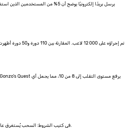
وإلى جانب الأرقام، هناك حقيقة لا يُذكرها أي “VIP” في كتيب الشروط: السحب يُستغرق عادةً 48 ساعة، لكن بعض اللاعبين يواجهون تأخيرات تصل إلى 5 أيام بسبب مراجعة يدوية.