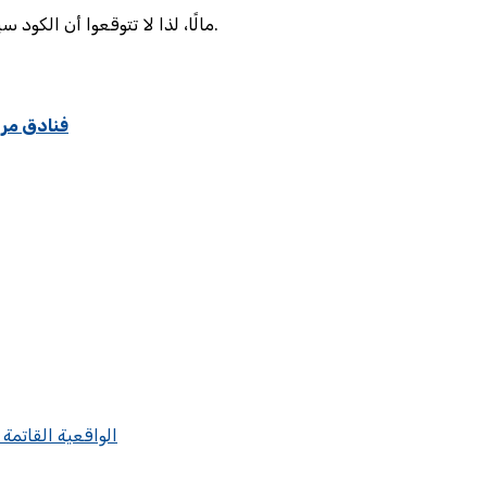
وبالمناسبة، لا أحد يمنح “free” مالًا، لذا لا تتوقعوا أن الكود سيحولكم إلى مليونيرات في ليلة واحدة.
فنادق مرا
الواقعية القاتمة