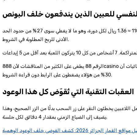
لنفسي للعبين الذين يندفعون خلف البونص
اللاعب رقم 4، الذي دخل الكود في 22 مارس، استهلك 110 دورات في 11 دقيقة، ثم سحب 150 ريال خلال 3 أيام. حسابه يوضح أن 150 ÷ 110 ≈ 1.36 ريال لكل دورة، وهو ما لا يغطي سوى 27 % من حدود الحد
الأدنى للربح المطلوبة في الشروط.
الرقم 88 يطغى على الكثير من المناقشات لأن 888casino يدمج هذا الكود في حملته الإعلانية، لكن ما يهم هو أن 55 % من اللاعبين يتلقون إشعارات بالعرض عبر تطبيقات الهواتف، وتُظهر الإحصائيات أن
30 % من هؤلاء يضغطون على الرابط دون قراءة الشروط.
العقبات التقنية التي تُقوّض كل هذا الوعود
 هناك مشكلة تصميمية في واجهة اللعبة، حيث أن زر “تحدي اليوم” صُغّ حجمه إلى 12 بكسل، ما يجعل اللاعبين يخطئون النقر على زر السحب بدلًا من الزر الصحيح، وهذا
يضيف إلى الضياع الزمني بمقدار 4 دقائق لكل جلسة.
قع القمار الجزائر 2026: كشف الفوضى خلف الوعود الوهمية