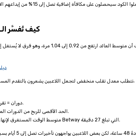
كيف تُفسَّر الـ 110 دورة مجانية من منظور الإحصاء الصا
ديلر
110 دوران = تقريبًا 220 رهان بحد أدنى 0.5 ريال = 110 ريال محتمل للعب.
الحد الأقصى للربح من الدورات المجانية = 250 ريال، وهو ما يساوي 2.3 مرة قيمة الرهان الأصلي.
متوسط الوقت المستغرق لإنهاء جميع الدورات = 12 دقيقة، وهو أسرع من متوسط جلسة على Betway التي تبلغ 27 دقيقة.