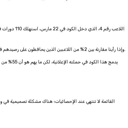
وإذا رأينا مقارنة بين 2 % من اللاعبين الذين يحافظون على رصيدهم فوق 500 ريال بعد أول شهر، فإن الباقين ينهارون تحت وطأة الخسائر المتراكمة. 7 أشخاص من كل 10 يتركون اللعبة بعد أقل من 5 إيداعات.