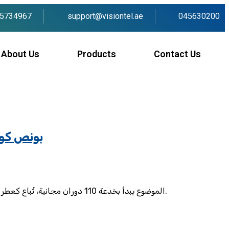
5734967
support@visiontel.ae
045630200
About Us
Products
Contact Us
0 free spins
الموضوع يبدأ بخدعة 110 دوران مجانية، تُباع كعطر إحصائي يزعم أنه سيغير رصيدك في 3 دقائق. 7.3% فقط من اللاعبين ينجحون في تحويل أيًا من هذه الدورات إلى ربح صافي يتجاوز 20 ريال.