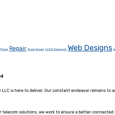
Web Designs
Repair
Phone
Truck Repair
UI/UX Research
W
ed
y LLC is here to deliver. Our constant endeavor remains to
er telecom solutions, we work to ensure a better-connected