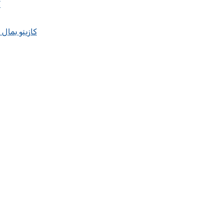
ك
كازينو بمال