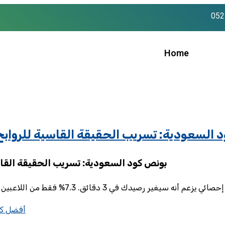
052
Home
spinsup casino 11 بونص كود السعودية: تسريب الحقيقة القاسية لل
spinsup casino 110 free spins بونص كود السعودية: تسريب الح
أفضل كاز