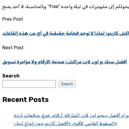
Prev Post
كش كازينو: لماذا لا توجد فخامة حقيقية في أي من هذه القاعات
Next Post
أفضل سيك بو اون لاين مراكش: صدمة الأرقام ولا مؤامرة تسويق
Search
Search
Recent Posts
 وراء أفضل بينجو اون لاين الشارقة: أرقام، خدع، ودفعات باردة
السقوط القاسي لأقوى «أفضل كازينو بدون إيداع لبنان»