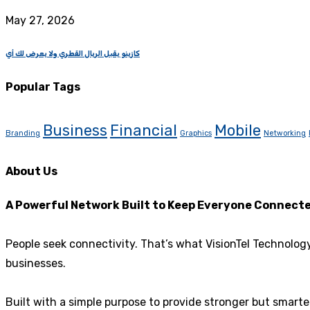
May 27, 2026
كازينو يقبل الريال القطري ولا يعرض لك أي
Popular Tags
Business
Financial
Mobile
Branding
Graphics
Networking
About Us
A Powerful Network Built to Keep Everyone Connect
People seek connectivity. That’s what VisionTel Technolog
businesses.
Built with a simple purpose to provide stronger but smart