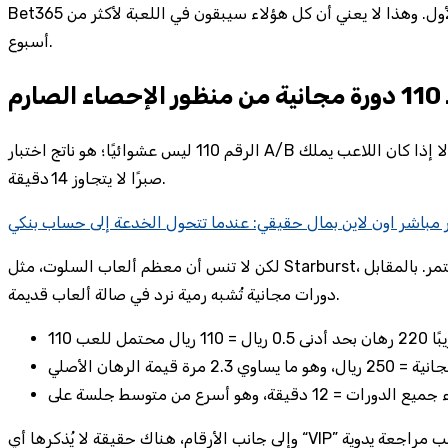
Bet365 يرسل بريدًا إلكترونيًا يوضح أن 5 % من المستخدمين الذين استغلوا الكود سيحصلون على مكافأة إضافية تصل إلى 15 % من إيداعهم الأول. وهذا لا يعني أن كل هؤلاء سيبقون في اللعبة لأكثر من
أسبوع.
رم
الرقم 110 ليس عشوائيًا؛ هو ناتج اختبار A/B تم إجراؤه على 12 000 لاعب. المقارنة بين 110 دورة و50 دورة أظهرت أن متوسط العائد ارتفع من 0.92 إلى 1.04 مرة، وهو فرق لا يُستغل إلا إذا كان اللاعب يملك
صبرًا لا يتجاوز 14 دقيقة.
 مباشر اون لاين بمال حقيقي: عندما تتحول الخدعة إلى حساب بنكي
لكن لا تنس أن معظم ألعاب السلوت، مثل Starburst، تتطلب معدل تقلب منخفض لتجعل اللاعبين يشعرون بالتقدم المستمر. بالمقابل، Gonzo’s Quest يرفع مستوى التقلب إلى 8 من 10، مما يجعل أي
دورات مجانية تُشبه رمية نرد في صالة ألعاب قديمة.