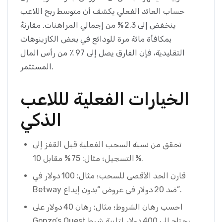
حساب العائد الفعلي يكشف أن متوسط ربح اللاعب
ينخفض إلى 2.3 % من إجمالي المراهنات. مقارنةً
بمكافأة مائة مرة للودائع في بعض الكازينوهات
التقليدية، فإن الفارق يصل إلى 97 ٪ من رأس المال
المستثمر.
الخيارات الفعلية لللاعب
الذكي
تحقق من نسبة السحب الفعلية قبل القفز إلى
التسجيل؛ مثال: 75 % مقابل 10 %.
قارن الحد الأقصى للسحب؛ مثال: 100 دولار في
Betway ضد 20 دولار في عروض “بدون إيداع”.
احسب رهان الشروط؛ مثال: رهان 40 دولار على
Gonzo’s Quest يحتاج إلى 400 دولار لتلبية شرط