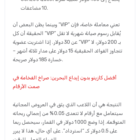
10 مضاعفات.
وبينما يظن البعض أن “VIP” تعني معاملة خاصة، فإن
الحقيقة أن كل “VIP” يُقابل رسوم صيانة شهرية لا تقل
عن 30 دولار. إذا اشتريت عضوية “VIP” بـ 200 دولار، لا
تتجاوز الفوائد الحقيقية 15 دولار على مدار ثلاثة أشهر –
خسارة 185 دولار صريحة.
أفضل كازينو بدون إيداع البحرين: صراخ الفخامة في
صمت الأرقام
النتيجة هي أن اللاعب الذي يثق في العروض المجانية
سيتعامل مع أرقام لا تتعدى 0.05 % من إجمالي ربحاته
المتوقعة. إذا وضع 1 000 دولار في القمار، سيحصل ربما
على 0.5 دولار كـ “استرداد”. على أي حال، هذا لا يبرر
الضياع الفعلي للوقت.