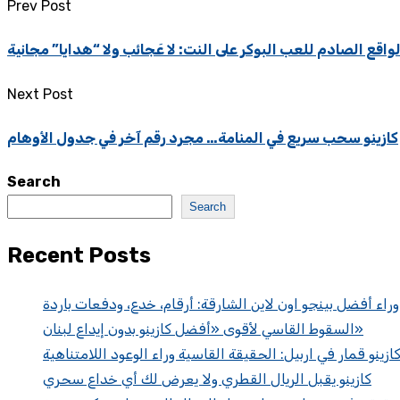
Prev Post
لواقع الصادم للعب البوكر على النت: لا عَجائب ولا “هدايا” مجانية
Next Post
كازينو سحب سريع في المنامة… مجرد رقم آخر في جدول الأوهام
Search
Search
Recent Posts
 وراء أفضل بينجو اون لاين الشارقة: أرقام، خدع، ودفعات باردة
السقوط القاسي لأقوى «أفضل كازينو بدون إيداع لبنان»
ازينو قمار في اربيل: الحقيقة القاسية وراء الوعود اللامتناهية
كازينو يقبل الريال القطري ولا يعرض لك أي خداع سحري