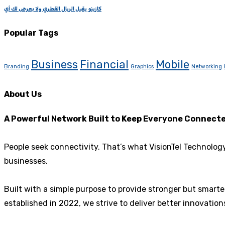
كازينو يقبل الريال القطري ولا يعرض لك أي
Popular Tags
Business
Financial
Mobile
Branding
Graphics
Networking
About Us
A Powerful Network Built to Keep Everyone Connect
People seek connectivity. That’s what VisionTel Technolog
businesses.
Built with a simple purpose to provide stronger but smart
established in 2022, we strive to deliver better innovati