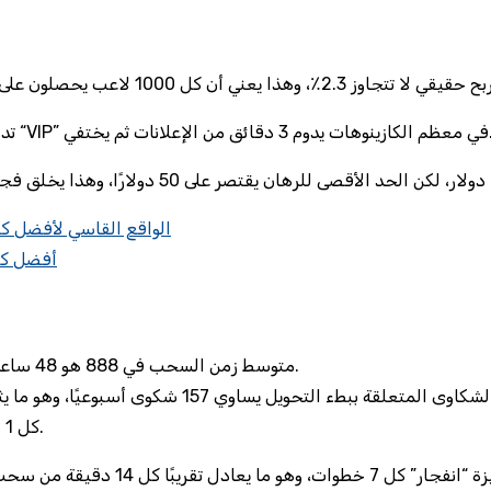
نما “VIP” في معظم الكازينوهات يدوم 3 دقائق من الإعلانات ثم يختفي.
الواقع القاسي لأفضل كا
أفضل كاز
متوسط زمن السحب في 888 هو 48 ساعة، مع تأخير إضافي يصل إلى 12 ساعة في عطلات نهاية الأسبوع.
كل 1 دقيقة تأخير تكلف المشغل حوالي 0.02٪ من الأرباح المتوقعة.