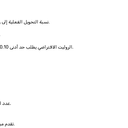
لكن في Betway، نسبة التحويل الفعلية إلى ربح حقيقي لا تتجاوز 2.3٪، وهذا يعني أن كل 1000 لاعب يحصلون على 23 فوزًا فقط، والباقون يتركون أموالهم على طاولة.
المقارنة الواضحة: لعبة Starburst تدور بسرعة 15 ثانية لكل دورة، بي
وضعية أخرى: في Mansion، الروليت الافتراضي يطلب حد أدنى 0.10 دولار، لكن الحد الأقصى للرهان يقتصر على 50 دولارًا، وهذا يخلق فجوة إحصائية لا يمكن للعب الحر تجاوزها.
عدد الشكاوى المتعلقة ببطء التحويل يساوي 157 شكوى أسبوعيًا، وهو ما يثبت أن النظام ليس بمستوى “سريع”، بل بطيء مثل نهر متجمد.
وفي الوقت نفسه، لعبة Gonzo’s Quest تقدم ميزة “انفجار” كل 7 خطوات، وهو ما يعادل تقريبًا كل 14 دقيقة من سحب الأرباح في معظم المواقع.