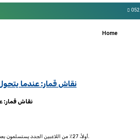
052
Home
نقاش قمار: عندما يتحول 
نقاش قمار: عن
أولاً، 27٪ من اللاعبين الجدد يستسلمون بعد أول رهان بقيمة 5 دولارات، لأنهم يظنون أن “الهدية” تغطي الخسارة.