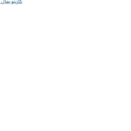
كازينو بمال