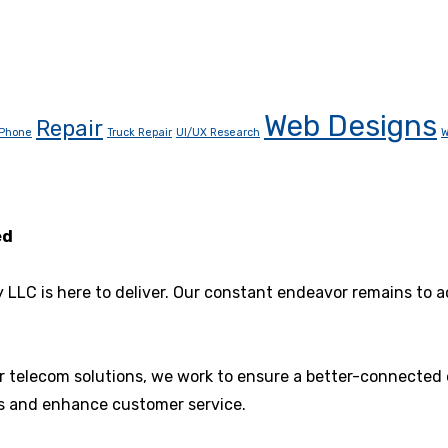
Web Designs
Repair
Phone
Truck Repair
UI/UX Research
W
ed
y LLC is here to deliver. Our constant endeavor remains to
er telecom solutions, we work to ensure a better-connected
ons and enhance customer service.