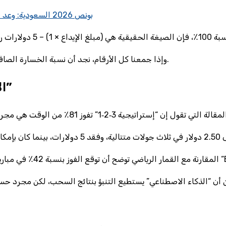
bitkingz casino 140 free spins بونص 2026 السعودية: وعد فارغ للباحثين عن حظ غير محقق
وإذا جمعنا كل الأرقام، نجد أن نسبة الخسارة الصافية للمستخدمين الجدد لا تتجاوز 89.7٪، وهذا لا يترك مجالاً للخيال.
الاستراتيجيات الخاطئة التي يروّج لها “الخبراء”
 “Book of Dead”.