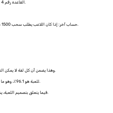
القاعدة رقم 4 في معظم شروط الاستخدام تشير إلى أن “الملفات الصغيرة” لا تُحتسب، وهو ما يعني أن 0.02 ميغابايت من بيانات الترويج تُهدر في كل مرة.
حساب آخر: إذا كان اللاعب يطلب سحب 1500 درهم، والرسوم 3٪، فإن صافي المبلغ يصبح 1455 درهم، وهو ما يقلل من العائد الفعلي بنسبة 0.03٪ فقط، لكن الانطباع يُظهر فرقًا واضحًا.
الواجهة الخلفية لـ Betway تستخدم خوارزمية “توليد عشوائي مشدد” (RNG) مع درجة أمان 256‑bit، وهذا يضمن أن كل لفة لا يمكن التنبؤ بها، مهما كان “التحليل” المزعوم.
لكن عندما يُظهر الموقع إحصائيات “فوز اليوم” التي تبلغ 14.6٪، فإنه يغفل عن أن متوسط العائد (RTP) للعبة هو 96.1٪، وهو ما يترك 3.9٪ للموقع على مدار الوقت.
فيما يتعلق بتصميم اللعبة، يشتكي بعض اللاعبين من أن حجم الخط في “قائمة الشروط” لا يتجاوز 9 بكسل، وهو ما يجعل القراءة شبه مستحيلة في الإضاءة المنخفضة.