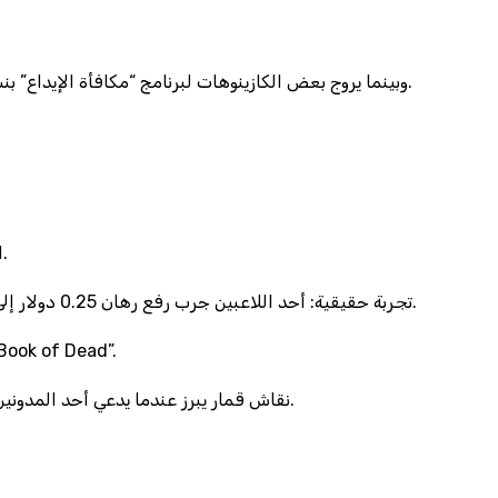
وبينما يروج بعض الكازينوهات لبرنامج “مكافأة الإيداع” بنسبة 100٪، فإن الصيغة الحقيقية هي (مبلغ الإيداع × 1) – 5 دولارات رسوم إدارية، أي أن اللاعب يدفع في النهاية 95٪ من ما يظن أنه كسب.
المقالة التي تقول إن “إستراتيجية 3‑2‑1” تفوز 81٪ من الوقت هي مجرد خرافة، لأن التباين في توزيع القمار يجعل أي نموذج ثابت غير ممكن.
تجربة حقيقية: أحد اللاعبين جرب رفع رهان 0.25 دولار إلى 2.50 دولار في ثلاث جولات متتالية، وفقد 5 دولارات، بينما كان بإمكانه حفظ تلك الـ5 دولارات لخمسة جولات أخرى بنفس الرهان الأصغر.
المقارنة مع القمار الرياضي توضح أن توقع الفوز بنسبة 42٪ في مباريات كرة القدم يُقارن بحدود 38٪ في لعبة فاكهة ذات تقلب عالي مثل
نقاش قمار يبرز عندما يدعي أحد المدونين أن “الذكاء الاصطناعي” يستطيع التنبؤ بنتائج السحب، لكن مجرد حساب متوسط 7.3 انتصارات على 30 سحبًا يثبت أن الاحتمالات لا تتغير.