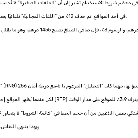
في أحد المواقع، تم حذف 12٪ من “اللفات المجانية” تلقائيًا بعد 48 ساعة، وهذا يخلق فجوة زمنية تعادل تقريبًا 6 دورات لعب كاملة.
وبهذا ينتهي النقاش. يا لطيف، ما الكآبة التي يسببها حجم الخط الصغير في نافذة الشروط!