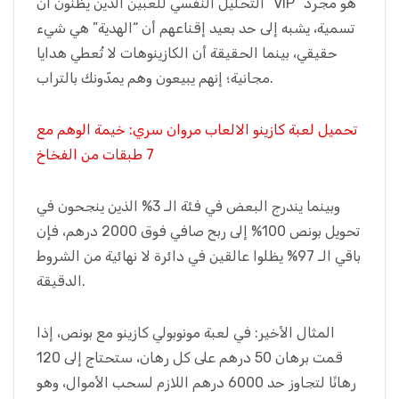
التحليل النفسي للعبين الذين يظنون أن “VIP” هو مجرد
تسمية، يشبه إلى حد بعيد إقناعهم أن “الهدية” هي شيء
حقيقي، بينما الحقيقة أن الكازينوهات لا تُعطي هدايا
مجانية؛ إنهم يبيعون وهم يمدّونك بالتراب.
تحميل لعبة كازينو الالعاب مروان سري: خيمة الوهم مع
7 طبقات من الفخاخ
وبينما يندرج البعض في فئة الـ 3% الذين ينجحون في
تحويل بونص 100% إلى ربح صافي فوق 2000 درهم، فإن
باقي الـ 97% يظلوا عالقين في دائرة لا نهائية من الشروط
الدقيقة.
المثال الأخير: في لعبة مونوبولي كازينو مع بونص، إذا
قمت برهان 50 درهم على كل رهان، ستحتاج إلى 120
رهانًا لتجاوز حد 6000 درهم اللازم لسحب الأموال، وهو