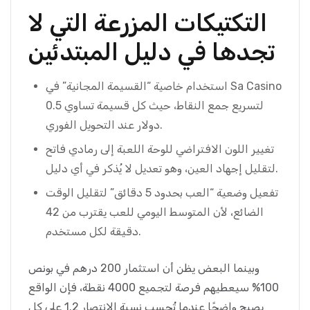
التكتيكات المزرعة التي لا
تجدها في دليل المبتدئين
استخدام خاصية “القسيمة المجانية” في Sa Casino
لتسريع جمع النقاط، حيث كل قسيمة تساوي 0.5
دولار عند التحويل الفوري.
تغيير اللون الافتراضي للوحة اللعبة إلى رمادي فاتح
لتقليل إجهاد العين، وهو تعديل لا يُذكر في أي دليل.
تفعيل وضعية “العب بحدود 5 دقائق” لتقليل الوقت
الضائع، لأن المتوسط اليومي للعب يقترب من 42
دقيقة لكل مستخدم.
وبينما البعض يظن أن استثمار 200 درهم في بونص
100% سيعطيهم فرصة لتجميع 4000 نقطة، فإن الواقع
يصبح واضحًا عندما تُحسب نسبة الانتصار 1.2 على كل