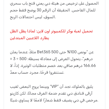
الحصول على ترخيص من هيئة دبي يعني فتح باب سحري
للمال الفاحس. الحقيقة أن الرقم 30 يوضح فقط حجم
السوق، ليس احتمالات الربح.
تحميل لعبة بوكر للكمبيوتر اون لاين: لماذا يظل الظل
يطارد اللاعبين المبتدئين
مثلاً، عندما يعلن Bet365 عن “بونص 100% حتى 500
درهم”، يتحول العرض إلى معادلة بسيطة: 500 ÷ 3 =
166.66 درهم صافي بعد خصم متطلبات الوتيرة. إذاً، لا
تستنفروا فرحًا، مجرد حساب معدَّ.
وبينما يروج البعض لفيب “VIP” يليق بالملوك، نجد أن
أرقى فنادق دبي تقدم خدمة الغرف مجانًا، لكن كازينو
مرخص في دبي يضيف فقط شعارًا لامعًا لا يساوي شيئًا.