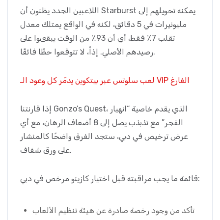
اللاعبين الجدد يظنون أن Starburst يمكنه تحويلهم إلى
مليونيرات في 5 دقائق، لكنه في الواقع يمتلك معدل
تقلب 7٪ فقط، أي أن 93٪ من الوقت يبقىوا على
رصيدهم الأصلي. إذاً، لا تتوقعوا حظًا فائقًا.
لعب سلوتس عبر بيتكوين يدمّر كل وعود الـ VIP الفارغ
إذا قارنتنا Gonzo’s Quest، الذي يقدم خاصية “انهيار
الفجر” مع تذبذب يصل إلى 8 أضعاف الرهان، مع أي
عرض ترخيص في دبي، ستجد الفرق واضحًا كالمنشار
على ورق شفاف.
قائمة ما يجب مراقبته قبل اختيار كازينو مرخص في دبي:
تأكد من وجود رخصة صادرة عن هيئة تنظيم الألعاب