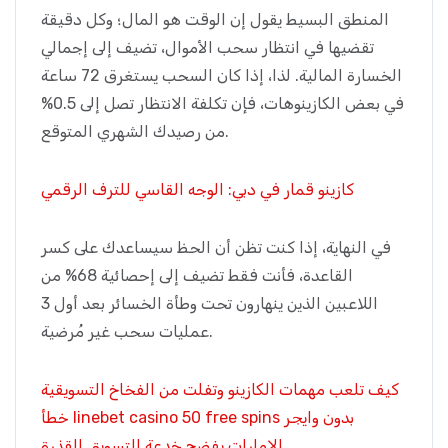
المنطق البسيط يقول إن الوقت هو المال؛ وكل دقيقة
تقضيها في انتظار سحب الأموال، تضيف إلى إجمالي
الخسارة المالية. لذا، إذا كان السحب يستغرق 72 ساعة
في بعض الكازينوهات، فإن تكلفة الانتظار تصل إلى 0.5%
من رصيدك الشهري المتوقع.
كازينو قمار في دبي: الوجه القاسي للترف الرقمي
في النهاية، إذا كنت تظن أن الحظ سيساعدك على كسر
القاعدة، فأنت فقط تضيف إلى إحصائية 68% من
اللاعبين الذين ينهارون تحت وطأة الخسائر بعد أول 3
عمليات سحب غير مُرضية.
كيف تلعب مهمات الكازينو وتفلت من الفخاخ التسويقية
خطأ linebet casino 50 free spins بدون وايجر
الإمارات يفضح خدعة التسويق القذرة