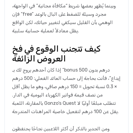
وبينما يُظهر بعضها شريط “مكافأة مجانية” في الواجهة،
فإن “free” مجرد وسيلة للضغط على البال بالوعد
الوهمي بأن القليل سيكفي لتغيير حياتك، لكن الواقع
يظل معادلاً لعملية حسابية سلبية.
كيف تتجنب الوقوع في فخ
العروض الزائفة
إذا كان أحدهم يروج لك بـ “bonus 500 درهم بدون
إيداع”، فأنت بحاجة إلى حساب العائد الفعلي: 500 درهم
× 0.3 نسبة تحويل = 150 درهم صافي، وهو ما يظل أقل
من نصف قيمة فواتير الكهرباء اليومية في الدار.
بالمقارنة، اللعبة Gonzo’s Quest تتطلب مبلغًا أوليًا لا
يقل عن 100 درهم لتفعيل خاصية المراهنات المتدرجة.
ومن الجدير بالذكر أن أكثر اللاعبين نجاحًا يحتفظون