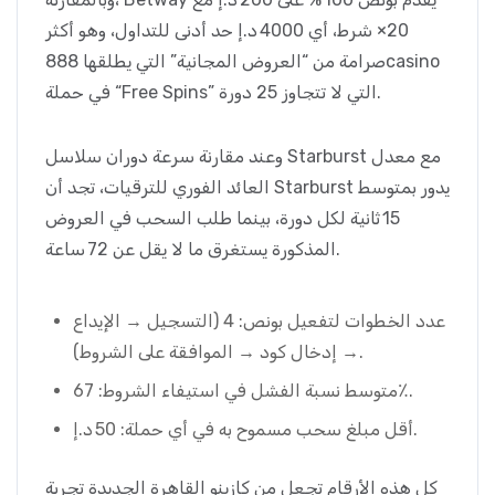
20× شرط، أي 4000 د.إ حد أدنى للتداول، وهو أكثر
صرامة من “العروض المجانية” التي يطلقها 888casino
في حملة “Free Spins” التي لا تتجاوز 25 دورة.
وعند مقارنة سرعة دوران سلاسل Starburst مع معدل
العائد الفوري للترقيات، تجد أن Starburst يدور بمتوسط
15 ثانية لكل دورة، بينما طلب السحب في العروض
المذكورة يستغرق ما لا يقل عن 72 ساعة.
عدد الخطوات لتفعيل بونص: 4 (التسجيل → الإيداع
→ إدخال كود → الموافقة على الشروط).
متوسط نسبة الفشل في استيفاء الشروط: 67٪.
أقل مبلغ سحب مسموح به في أي حملة: 50 د.إ.
كل هذه الأرقام تجعل من كازينو القاهرة الجديدة تجربة