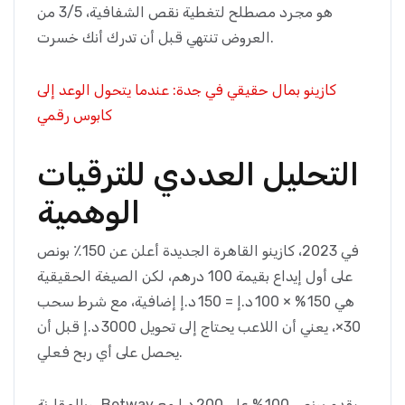
هو مجرد مصطلح لتغطية نقص الشفافية، 3/5 من
العروض تنتهي قبل أن تدرك أنك خسرت.
كازينو بمال حقيقي في جدة: عندما يتحول الوعد إلى
كابوس رقمي
التحليل العددي للترقيات
الوهمية
في 2023، كازينو القاهرة الجديدة أعلن عن 150٪ بونص
على أول إيداع بقيمة 100 درهم، لكن الصيغة الحقيقية
هي 150 % × 100 د.إ = 150 د.إ إضافية، مع شرط سحب
30×، يعني أن اللاعب يحتاج إلى تحويل 3000 د.إ قبل أن
يحصل على أي ربح فعلي.
وبالمقارنة، Betway يقدم بونص 100 % على 200 د.إ مع