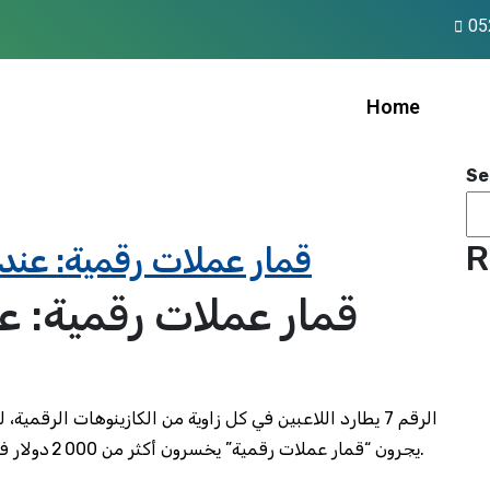
05
Home
Se
R
قمار عملات رقمية: عندم
قمار عملات رقمية: عن
يجرون “قمار عملات رقمية” يخسرون أكثر من 2 000 دولار في أسبوع واحد. لا شيء سحري، مجرد إحصاء قاسي.