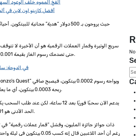
24slots casino 190 free spins بونص كود AR: الفخ المموه خلف الوعود ال
أفضل كازينو اون لاين في ألم
R
No
حتى تصدمك رسوم الغاز بقيمة 0.001 إيثيريوم لكل معاملة، وهو ما يساوي تقريبًا 3 دولارات.
S
كازينو بدون VPN في
C
ربحه 0.0003 بيتكوين، أي ما يعادل 5 دولارات فقط بعد خصم 2 دولار رسوم السحب.
الحد الأدنى هو 0.01 بيتكوين، أي ما يعادل 200 دولار؟ ذلك هو الواقع.