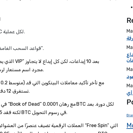
قائمة الأخطاء الشائعة في القمار بالعم
R
Ma
نقطة الارتكاز على الرسوم: متوسط 0.0003 BTC لكل عملية.
Ma
قواعد السحب الغامضة: “لا يمكن السحب قبل 30 دقيقة من الإيداع”.
اع
Ma
0.001 BTC، وهذا ما يجعل “VIP” مجرد اسم مستعار لرسوم إدارية مخفية.
عود
Ma
تستغرق 12 دقيقة، ندرك أن الصبر ليس مجرد فضيلة بل هو ضرورة.
 أي
P
30 دقيقة، ارتفعت القيمة إلى 0.0045 BTC، لكنه فقد 0.0015 BTC في رسوم التحويل.
Bra
M
العملات الرقمية تضيف عنصرًا من العشوائية لا يراه