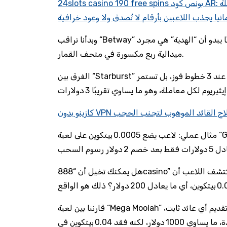
سهلة
انيا يجذب اللاعبين بأرقام لا تُصدق ولا وعود خرافية
وبدأنا نراقب “Betway” حيث يروجون بـ 500 دولار “هدية” مجانية للبيتكوين. أحيانًا يبدو أن “الهدية” هي مجرد
ميدالية ربع مكسورة في متحف القمار.
الفرق بين “Starburst” سريع الوتيرة وقمار العملات الرقمية هو أن الأخيرة لا تتوقف عند 3 خطوط فوز، بل تستمر
 الدوحة: سلاح القائد الموهوب لتجنب الحجب
مثال عملي: لاعب يضع 0.0005 بيتكوين على لعبة “Gonzo’s Quest” ويواجه رسوم 0.0002 بيتكوين، فيصبح صافي
هل يمكنك تخيل أن “888casino” يدعم الآن سحبًا فوريًا بعد 12 ساعة، لكن عند طلب السحب يكتشف اللاعب أن
قارننا بين لعبة “Mega Moolah” ذات جوائز جائزة المليون، وفشل “قمار عملات رقمية” في تقديم أي عائد ثابت،
رغم أن أحد اللاعبين قال إنه كسب 0.05 بيتكوين في ليلة واحدة، ما يساوي 1000 دولار، لكنه فقد 0.04 بيتكوين في