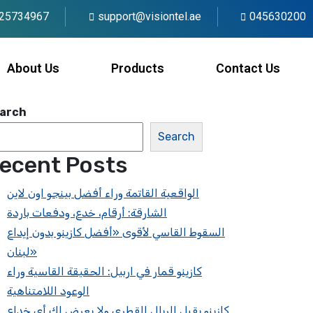
25734967
support@visiontel.ae
045630200
About Us
Products
Contact Us
arch
Search
ecent Posts
الواقعية القاتمة وراء أفضل بينجو اون لاين
الشارقة: أرقام، خدع، ودفعات باردة
السقوط القاسي لأقوى «أفضل كازينو بدون إيداع
لبنان»
كازينو قمار في اربيل: الحقيقة القاسية وراء
الوعود اللامتناهية
كازينو يقبل الريال القطري ولا يعرض لك أي خداع