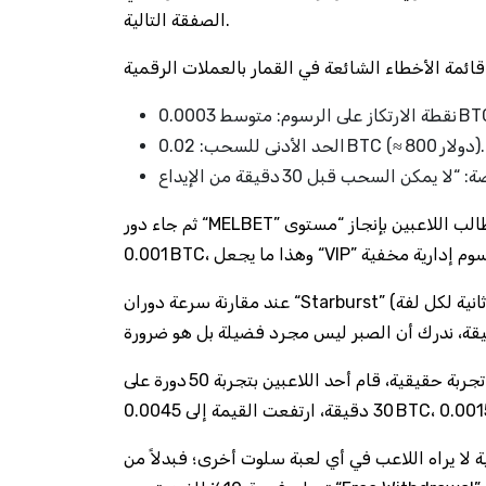
الصفقة التالية.
لات الرقمية:
الحد الأدنى للسحب: 0.02 BTC (≈ 800 دولار).
ثم جاء دور “MELBET” الذي يطالب اللاعبين بإنجاز “مستوى VIP” بعد 10 إيداعات، لكن كل إيداع لا يتجاوز
عند مقارنة سرعة دوران “Starburst” (متوسط 0.2 ثانية لكل لفة) مع تأخر تأكيد معاملات البيتكوين التي قد
في تجربة حقيقية، قام أحد اللاعبين بتجربة 50 دورة على “Book of Dead” مع رهان 0.0001 BTC لكل دورة. بعد
 اللاعب في أي لعبة سلوت أخرى؛ فبدلاً من “Free Spin” التي