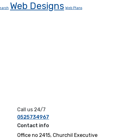
Web Designs
earch
Web Plans
Call us 24/7
0525734967
Contact info
Office no 2415, Churchil Executive