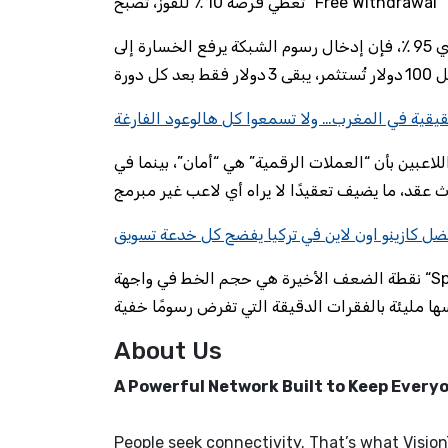
من الناحية الرياضية، إذا كان معدل خسارة القمار التقليدي 95 ٪، فإن إدخال رسوم الشبكة يرفع الخسارة إلى
يقية في المغرب… ولا تسمعوا كل هالوعود الفارغة
لاعبين بأن “العملات الرقمية” هي “أمان”، بينما في
ضل كازينو اون لاين في تركيا يفضح كل خدعة تسويق
نقطة الضعف الأخيرة هي حجم الخط في واجهة “Spin & Win”. الخط أصغر من 9 نقطة، وهذا يجعل قراءة القواعد
About Us
A Powerful Network Built to Keep Ever
People seek connectivity. That’s what Vision