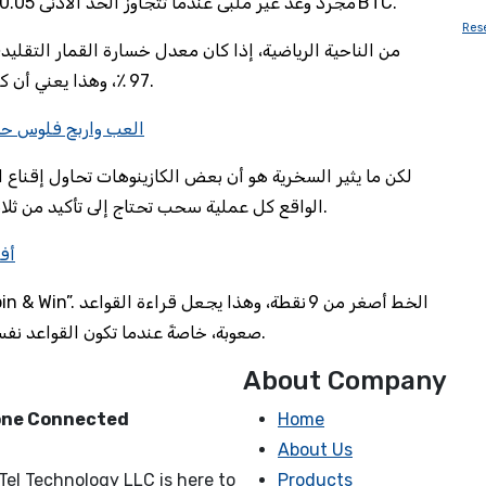
تعطي فرصة 10 ٪ للفوز، تصبح “Free Withdrawal” مجرد وعد غير ملبى عندما تتجاوز الحد الأدنى 0.05 BTC.
Res
97 ٪، وهذا يعني أن كل 100 دولار تُستثمر، يبقى 3 دولار فقط بعد كل دورة.
العب واربح فلوس حق
لكن ما يثير السخرية هو أن بعض الكازينوهات تحاول إقناع ال
الواقع كل عملية سحب تحتاج إلى تأكيد من ثلاث عقد، ما يضيف تعقيدًا لا يراه أي لاعب غير مبرمج.
أف
صعوبة، خاصةً عندما تكون القواعد نفسها مليئة بالفقرات الدقيقة التي تفرض رسومًا خفية.
About Company
yone Connected
Home
About Us
Tel Technology LLC is here to
Products