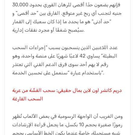
فإنهم يضعون حدًا أقصى للرهان الفوري بحدود 30,000
جنيه لتجنب أي ربح غير متوقع. الفارق بين “حد أقصى” و
“حد أدنى” هو ما يحدد ما إذا كان سعيك إلى القمار
سيُصبح شغفًا أو مجرد نفقات إدارية.
عدد اللاعبين الذين ينسحبون بسبب “إجراءات السحب
البطيئة” يساوي 42 لاعبًا شهريًا على منصة واحدة، وهو
رقم لا يهم أحد سوى فرق الدعم الفني التي تعتذر
باستخدام عبارة “سنعمل على تحسين الخدمة”.
دريم كاتشر اون لاين بمال حقيقي: سحب القشّة من عربة
السحب الفارغة
ومن الغريب أن الواجهة الرسومية في بعض الألعاب تُظهر
رموزًا صغيرة بحجم 10 بكسل، ما يجعل قراءة الإرشادات
شبه مستحيلة، خاصةً عندما يكون الخط الأساسي بحجم