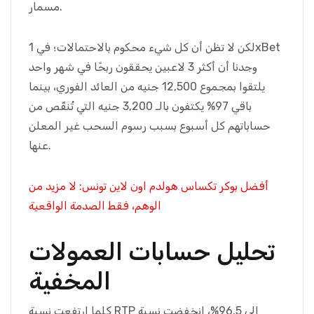
مسمار.
لكن لا تظن أن كل شيء محكوم بالاحتمالات؛ في 1xBet
وجدنا أن أكثر 3 لاعبين يحققون ربحًا في شهر واحد
يلتقوا بمجموع 12,500 جنيه من العائد الفوري، بينما
باقي 97% يكتفون بالـ 3,200 جنيه التي تُنقّص من
حساباتهم كل أسبوع بسبب رسوم السحب غير المعلن
عنها.
أفضل بوكر تكساس هولدم اون لاين تونس: لا مزيد من
الوهم، فقط الصدمة الواقعية
تحليل حسابات العمولات
المخفية
كلما ارتفعت نسبة RTP إلى 96.5%، انخفضت نسبة