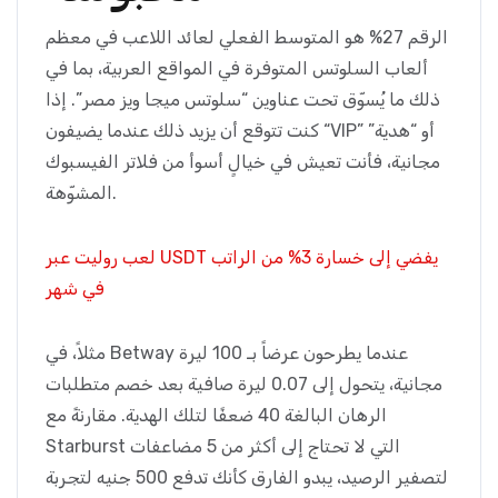
الرقم 27% هو المتوسط الفعلي لعائد اللاعب في معظم
ألعاب السلوتس المتوفرة في المواقع العربية، بما في
ذلك ما يُسوّق تحت عناوين “سلوتس ميجا ويز مصر”. إذا
كنت تتوقع أن يزيد ذلك عندما يضيفون “VIP” أو “هدية”
مجانية، فأنت تعيش في خيالٍ أسوأ من فلاتر الفيسبوك
المشوّهة.
لعب روليت عبر USDT يفضي إلى خسارة 3% من الراتب
في شهر
مثلاً، في Betway عندما يطرحون عرضاً بـ 100 ليرة
مجانية، يتحول إلى 0.07 ليرة صافية بعد خصم متطلبات
الرهان البالغة 40 ضعفًا لتلك الهدية. مقارنةً مع
Starburst التي لا تحتاج إلى أكثر من 5 مضاعفات
لتصفير الرصيد، يبدو الفارق كأنك تدفع 500 جنيه لتجربة