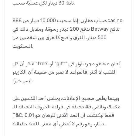
ثابتة 30 دينار لكل عملية سحب.
حساب مقارن: إذا سحبت 10,000 دينار من 888casino،
تدفع 200 دينار رسومًا، ومقابل ذلك في Betway تدفع
500 دينار، الفرق واضح كالفرق بين شقمتين من
البسكويت.
تذكر أن كل “free” أو “gift” يُعلن عنه هو مجرد توتر في
النَسَب لا أكثر، فالقواعد لا تغير من حقيقة أن الكازينو
ليس خيرًا.
وبينما يطغى ضجيج الإعلانات، يجلس أحد اللاعبين على
مكتبك ويقضي 45 دقيقة في قراءة الحروف الدقيقة للـ
T&C، فقط ليكتشف أن الحد الأدنى للرهان هو 0.01
دينار، وهو رقم لا يُعطي أي معنى للعبة حقيقية.