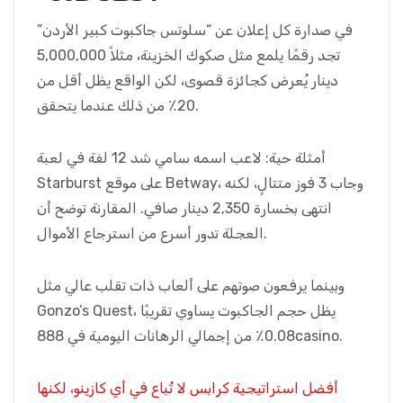
في صدارة كل إعلان عن “سلوتس جاكبوت كبير الأردن”
تجد رقمًا يلمع مثل صكوك الخزينة، مثلاً 5,000,000
دينار يُعرض كجائزة قصوى، لكن الواقع يظل أقل من
20٪ من ذلك عندما يتحقق.
أمثلة حية: لاعب اسمه سامي شد 12 لفة في لعبة
Starburst على موقع Betway، وجاب 3 فوز متتالٍ، لكنه
انتهى بخسارة 2,350 دينار صافي. المقارنة توضح أن
العجلة تدور أسرع من استرجاع الأموال.
وبينما يرفعون صوتهم على ألعاب ذات تقلب عالي مثل
Gonzo’s Quest، يظل حجم الجاكبوت يساوي تقريبًا
0.08٪ من إجمالي الرهانات اليومية في 888casino.
أفضل استراتيجية كرابس لا تُباع في أي كازينو، لكنها