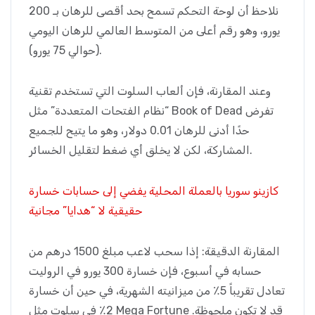
نلاحظ أن لوحة التحكم تسمح بحد أقصى للرهان بـ 200
يورو، وهو رقم أعلى من المتوسط العالمي للرهان اليومي
(حوالي 75 يورو).
وعند المقارنة، فإن ألعاب السلوت التي تستخدم تقنية
“نظام الفتحات المتعددة” مثل Book of Dead تفرض
حدًا أدنى للرهان 0.01 دولار، وهو ما يتيح للجميع
المشاركة، لكن لا يخلق أي ضغط لتقليل الخسائر.
كازينو سوريا بالعملة المحلية يفضي إلى حسابات خسارة
حقيقية لا “هدايا” مجانية
المقارنة الدقيقة: إذا سحب لاعب مبلغ 1500 درهم من
حسابه في أسبوع، فإن خسارة 300 يورو في الروليت
تعادل تقريباً 5٪ من ميزانيته الشهرية، في حين أن خسارة
2٪ في سلوت مثل Mega Fortune قد لا تكون ملحوظة.