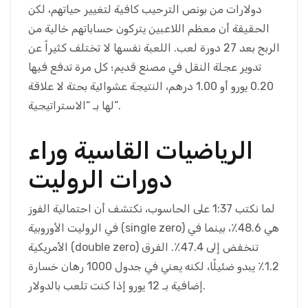
دولارات من بونص الترحيب كافية لتغيير حياتهم، لكن
الحقيقة أن معظم اللاعبين يتركون حساباتهم خالية من
الربح بعد 27 دورة لعب. اللعبة نفسها لا تختلف كثيراً عن
تدوير عجلة النقل في مصنع قديم؛ كل مرة تدفع فيها
0.20 يورو أو 1.00 درهم، النتيجة عشوائية بحتة لا علاقة
لها بـ “الاستراتيجية”.
الرياضيات القاسية وراء
دورات الروليت
لما نكتب 1:37 على الحاسوب، نكتشف أن احتمالية الفوز
في الروليت الأوروبية (single zero) هي 48.6٪، بينما في
الأمريكية (double zero) تنخفض إلى 47.4٪. الفرق
1.2٪ يبدو ضئيلًا، لكنه يعني في جدول 1000 رهان خسارة
إضافية بـ 12 يورو إذا كنت تلعب بالدولار.