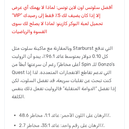
أفضل سلوتس اون لاين تونس: لماذا لا يهمك أي عرض
“VIP” إلا إذا كان يضيف لك 5٪ فقط إلى رصيدك
تحميل لعبة البوكر كازينو: لماذا لا يصلح لك سوى
القسوة والرياضيات
وبالمقارنة مع ماكينة سلوت مثل Starburst التي تدفع
كل 0.10 دولار بمتوسط عائد 96.1٪، يبدو أن الروليت
أعلى مخاطرًا رغم أن سرعتها أبطأ من Spin للـ Gonzo’s
Quest التي تدعم تقاطع الانفجارات المتعددة. لذا إذا
كنت تبحث عن تقلبات سريعة، قد تفضل السلوت، لكن
إذا تفضل “الدوامة المتقلبة” فالروليت تفعل ذلك بنفس
الكلفة.
الرهان على اللون الأحمر: عائد 1:1، مخاطر 48.6٪.
الرهان على رقم واحد: عائد 35:1، مخاطر 2.7٪.