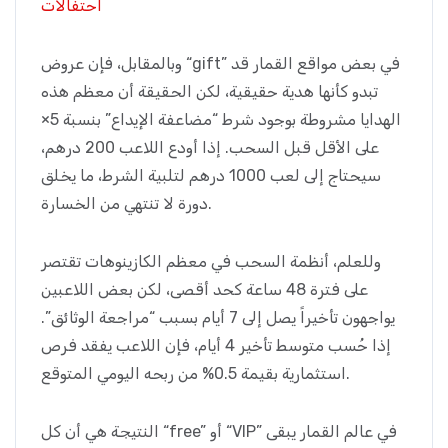
احتفالات
وبالمقابل، فإن عروض “gift” في بعض مواقع القمار قد
تبدو كأنها هدية حقيقية، لكن الحقيقة أن معظم هذه
الهدايا مشروطة بوجود شرط “مضاعفة الإيداع” بنسبة 5×
على الأقل قبل السحب. إذا أودع اللاعب 200 درهم،
سيحتاج إلى لعب 1000 درهم لتلبية الشرط، ما يخلق
دورة لا تنتهي من الخسارة.
وللعلم، أنظمة السحب في معظم الكازينوهات تقتصر
على فترة 48 ساعة كحد أقصى، لكن بعض اللاعبين
يواجهون تأخيراً يصل إلى 7 أيام بسبب “مراجعة الوثائق”.
إذا حُسب متوسط تأخير 4 أيام، فإن اللاعب يفقد فرص
استثمارية بقيمة 0.5% من ربحه اليومي المتوقع.
النتيجة هي أن كل “free” أو “VIP” في عالم القمار يبقى