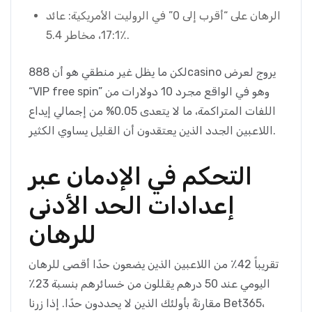
الرهان على “أقرب إلى 0” في الروليت الأمريكية: عائد
17:1، مخاطر 5.4٪.
لكن ما يظل غير منطقي هو أن 888casino يروج لعرض
“VIP free spin” وهو في الواقع مجرد 10 دولارات من
اللفات المتراكمة، ما لا يتعدى 0.05% من إجمالي إيداع
اللاعبين الجدد الذين يعتقدون أن القليل يساوي الكثير.
التحكم في الإدمان عبر
إعدادات الحد الأدنى
للرهان
تقريباً 42٪ من اللاعبين الذين يضعون حدًا أقصى للرهان
اليومي عند 50 درهم يقللون من خسائرهم بنسبة 23٪
مقارنةً بأولئك الذين لا يحددون حدًا. إذا زرنا Bet365،