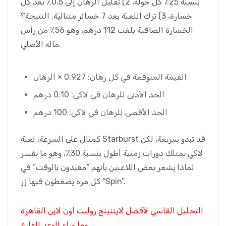
بنسبة 25٪ كل جولة، 2) تقليل الرهان إلى 0.5٪ بعد كل
خسارة، 3) ترك اللعبة بعد 7 خسائر متتالية. النتيجة؟
الخسارة الصافية بلغت 112 درهم، وهو 56٪ من رأس
ماله الأصلي.
القيمة المتوقعة في كل رهان: 0.927 × الرهان
الحد الأدنى للرهان في لاكي: 0.10 درهم
الحد الأقصى للرهان في لاكي: 100 درهم
كمثال على السرعة، لعبة Starburst قد تبدو سريعة، لكن
لاكي يمتلك دورات زمنية أطول بنسبة 30٪، وهو ما يفسر
لماذا يشعر بعض اللاعبين بأنهم “مقيدون بالوقت” في
كل مرة يضغطون فيها زر “Spin”.
التحليل القاسي لأفضل لايتنينج روليت اون لاين القاهرة
وما وراء الوعد الفارغ