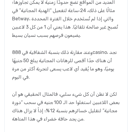
العديد من المواقع تضع حدودًا زمنية لا يمكن تجاوزها؛
مثالًا على ذلك، 24‑ساعة لتفعيل “الهدية المجانية” في
Betway، والتي إذا لم تُستَخدم خلال الفترة المحددة
تُصبح غير صالحة تلقائيًا. هذا يعني أن 1 من كل 3 لاعبين
يضيعون فرصهم بسبب نسيان بسيط.
وعند مقارنة ذلك بنسبة الشفافية في 888casino، نجد
أن هناك حدًا أقصى للرهانات المجانية يبلغ 50 جنيهًا
يوميًا، وهو ما يُقيد أي لاعب يسعى لتجربة أكثر من مرة
في اليوم.
لكن لا تظن أن كل شيء سلبي، فالمثال الحقيقي هو أن
بعض اللاعبين استغلوا حد الـ 100 جنيه في سحب “دورة
مجانية” لتقليل خسائرهم بنسبة 12 %؛ إذاً لا يزال هناك
من يجد حافة خضراء في هذا المتاهة.