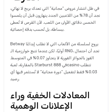
في ظل انتشار عروض “مجانية” التي تعدك بربح لا نهائي،
نجد أن 78 % من اللاعبين الجدد ينهارون قبل أن يلمسوا
الخمس دقائق الأولى من اللعب. لأن الفَرص لا تُعطى
ببساطة، بل تُحسب بدقة إحصائية.
Betway يروج لسلسلة من الألعاب التي لا تطلب إيداعًا
أوليًا، لكن عندما تتبع خوارزمية الـ RNG، تجد أن احتمال
الفوز بالجوائز الفورية لا يتجاوز 0.07 % في المتوسط.
بالمقارنة، لعبة Starburst في 888casino تتطلب
0.03 % فقط لتفعيل “دورة مجانية” لا تُستثمر فيها أي
رصيد.
المعادلات الخفية وراء
الإعلانات الوهمية