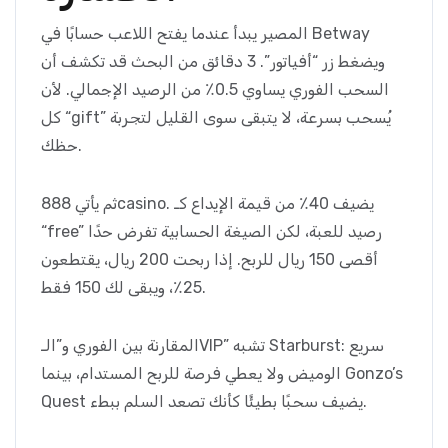
المصير يبدأ عندما يفتح اللاعب حسابًا في Betway
ويضغط زر “أفياتور”. 3 دقائق من البحث قد تكشف أن
السحب الفوري يساوي 0.5٪ من الرصيد الإجمالي. لأن
كل “gift” يُسحب بسرعة، لا يتبقى سوى القليل لتجربة
حظك.
ثم يأتي 888casino. يضيف 40٪ من قيمة الإيداع كـ
“free” رصيد للعبة، لكن الصيغة الحسابية تفرض حدًا
أقصى 150 ريال للربح. إذا ربحت 200 ريال، يقتطعون
25٪، ويبقى لك 150 فقط.
المقارنة بين الفوري و”الـVIP” تشبه Starburst: سريع
الوميض ولا يعطي فرصة للربح المستدام، بينما Gonzo’s
Quest يضيف سحبًا بطيئًا كأنك تصعد السلم ببطء.