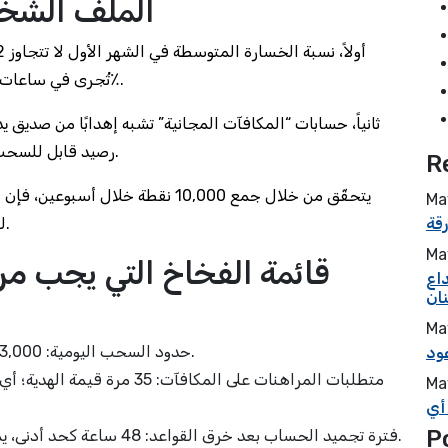
الملف الشخص
تُجرى في ساعات الذروة (22:00–02:00)، فإن الخسارة ترتفع إلى 58٪.
رصيد قابل للسحب، بل تُقيد بمتطلبات حجية تبلغ 30 مرة قيمة الهدية.
R
Ma
لبلوغ النقاط هي 2,500 درهم من الخسائر المتراكمة.
Ma
قائمة الفخاخ التي يجب مر
اع
Ma
حدود السحب اليومية: 3,000 درهم؛ إذا تجاوزتها ستتحمل رسوم 2٪ إضافية.
عود
Ma
 أي
P
فترة تجميد الحساب بعد خرق القواعد: 48 ساعة كحد أدنى، يمكن أن تصل إلى 7 أيام حسب الفقاعة الداخلية.