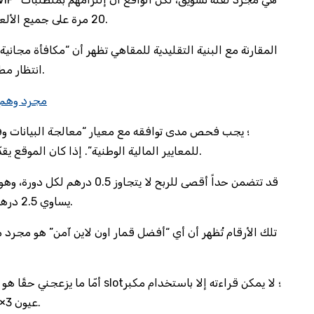
20 مرة على جميع الألعاب يستهلك ما يعادل 3,200 درهم على مدار شهرين.
المقارنة مع البنية التقليدية للمقاهي تظهر أن “مكافأة مجانية
انتظار مطار؛ لا أحد ينتظرها طويلاً، والنتيجة هي إدمان القليل.
أفضل بينجو اون لاين سوريا: لماذا كل الوعد بالـVIP مجرد وه
للمعايير المالية الوطنية”. إذا كان الموقع يقدّم تقارير أسبوعية فقط، فالمخاطر تتضاعف بنسبة 4.
يساوي 2.5 درهم في 5 دورات، وهو رقم لا يُذكر في أي من الإعلانات.
تلك الأرقام تُظهر أن أي “أفضل قمار اون لاين آمن” هو مجرد م
أمّا ما يزعجني حقًا هو حجم الخطّ 
عيون 3×، وهذا يقلل من تجربة المستخدم إلى حدٍ غير مقبول.