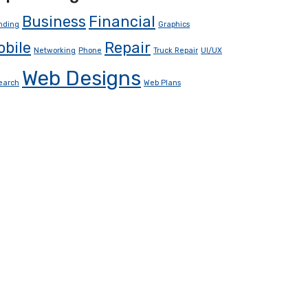
Business
Financial
nding
Graphics
obile
Repair
Networking
Phone
Truck Repair
UI/UX
Web Designs
earch
Web Plans