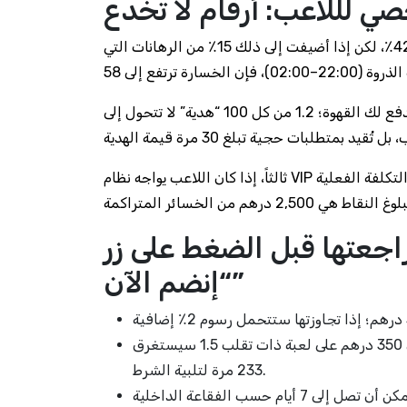
ي لللاعب: أرقام لا تخدع
أولاً، نسبة الخسارة المتوسطة في الشهر الأول لا تتجاوز 42٪، لكن إذا أضيفت إلى ذلك 15٪ من الرهانات التي
ثانياً، حسابات “المكافآت المجانية” تشبه إهدابًا من صديق يدفع لك القهوة؛ 1.2 من كل 100 “هدية” لا تتحول إلى
ثالثاً، إذا كان اللاعب يواجه نظام VIP يتحقّق من خلال جمع 10,000 نقطة خلال أسبوعين، فإن التكلفة الفعلية
اجعتها قبل الضغط على زر
“إنضم الآن”
متطلبات المراهنات على المكافآت: 35 مرة قيمة الهدية؛ أي 350 درهم على لعبة ذات تقلب 1.5 سيستغرق
233 مرة لتلبية الشرط.