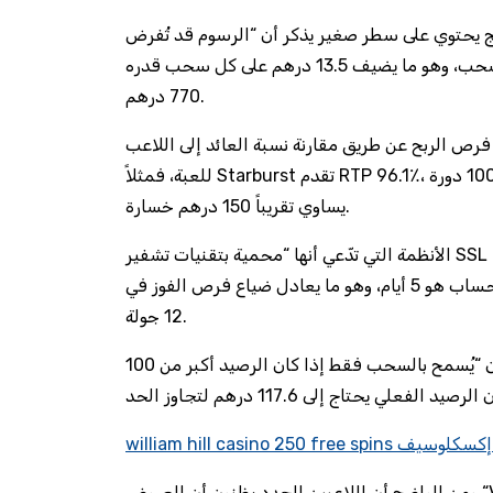
رويج يحتوي على سطر صغير يذكر أن “الرسوم قد تُفرض
وفقاً للبلد”. في الإمارات، المتوسط هو 1.75٪ من إجمالي السحب، وهو ما يضيف 13.5 درهم على كل سحب قدره
770 درهم.
 الربح عن طريق مقارنة نسبة العائد إلى اللاعب (RTP)
للعبة، فمثلاً Starburst تقدم RTP 96.1٪، في حين أن لعبة ذات عائد 94.5٪ ستجعل الفارق على مدى 100 دورة
يساوي تقريباً 150 درهم خسارة.
الأنظمة التي تدّعي أنها “محمية بتقنيات تشفير SSL 256‑bit” لا تحمي من الأخطاء الشخصية؛ إذا وقع اللاعب في
فخ إدخال كلمة مرور ضعيفة، فإن متوسط الوقت لاسترداد الحساب هو 5 أيام، وهو ما يعادل ضياع فرص الفوز في
12 جولة.
ثم هناك القواعد الغريبة في “شروط الاستخدام” التي تقول إن “يُسمح بالسحب فقط إذا كان الرصيد أكبر من 100
ومن الواضح أن اللاعبين الجدد يظنون أن العروض “VIP” هي مجرد لفتة تسويق، لكن الواقع أن إلتزامهم بمتطلبات