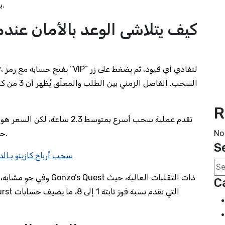
بنسبة 99.9٪ لا تزال تترك باباً مفتوحاً للخطأ البشري.
R
No
حدّاً أعلى من 5000 درهم قبل أن يُسمح لهم بالتحويل.
S
سحب أرباح كازينو بـالدي
وفي جوٍ مشابه، سلوك الل
C