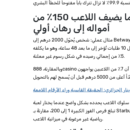
كيف يتلاشى الوعد بالأمان عندما يضيف اللاعب 150٪ من
أمواله إلى رهان أولي
مثال عملي: شخص يُحوّل 2000 درهم إلى Betway، يفتح حسابه مع رمز “VIP” لتفادي أي قيود، ثم يضغط على زر
السحب. الفاصل الزمني بين الطلب والمعلّق يُظهر أن 3 من كل 10 طلبات تُؤخر إلى ما بعد 48 ساعة، وهو ما يكلفه
5٪ من إجمالي رصيده في شكل رسوم غير معلنة.
وبالمقارنة، 888casino تقدم عملية سحب أسرع بمتوسط 2.3 ساعة، لكن السعر هو أن 7٪ من اللاعبين يواجهون
نار الجزائري: الحقيقة القاسية وراء الأرقام اللامعة
اعب يحدده بشكل واضح عندما يختار لعبة Gonzo’s Quest ذات التقلبات العالية، حيث
تبلغ فرص الفوز الكبيرة 1 إلى 200، مقارنةً بـ Starburst التي تقدم نسبة فوز ثابتة 1 إلى 8، ما يضيف حسابات
رياضية غير مرغوبة في ميزانية اللاعب.