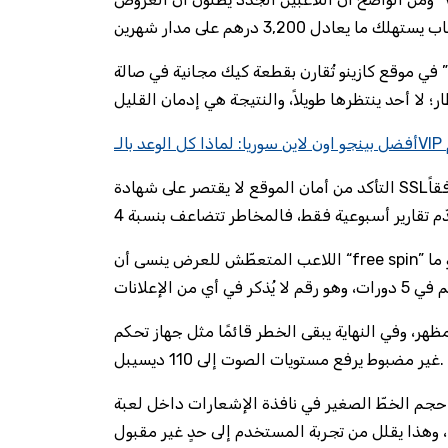
” في موقع كازينو تُقارن بقطعة كيك مجانية في صالة
م
التأكد من أمان الموقع لا يقتصر على شهادة SSL؛ يجب فحص مدى توافقه مع معيار “معالجة البيانات وفقاً
اللاعب المتعطّش للعرض ينسى أن “free spin” قد تتضمن حداً أقصى للربح لا يتجاوز 0.5 درهم لكل دورة، وهو ما
ظهر، وفي النهاية يبقى الخطر قائمًا مثل جهاز تحكم
غير مضبوط يرفع مستويات الصوت إلى 110 ديسيبل.
الصغير في نافذة الإشعارات داخل لعبة slot؛ لا يمكن قراءته إلا باستخدام مكبر