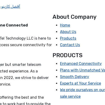
أفضل كازينو ب
About Company
yone Connected
Home
About Us
Tel Technology LLC is here to
Products
ccess secure connectivity for
Contact Us
PRODUCTS
Enhanced Connectivity
nger but smarter telecom
Plans with Unmatched Va
cted experience. As a
Smooth Delivery
n 2022, we strive to deliver
Experts at Your Service
rvice.
We pride ourselves on our
sale service
offering the best and the
e to work hard to provide the