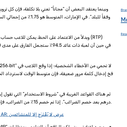
وبينما يعتقد البعض أن “مجاناً” تعني بلا تكلفة، فإن كل ت
Bra
M
Res
وبدلاً من الاعتماد على الحظ، يمكن للاعب حساب فرص
درهم بعد خصم الضرائب”. إذا تم خصم 15٪ من الضرائب، فإن الرصيد الفعلي يحتاج إلى 117.6 درهم لتجاوز الحد.
william hill casino 250 free spins إكسكلوسيف AR: عرض لا يُقْتَرَح إلا للمتشائمين