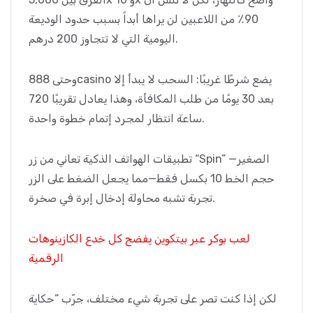
90٪ من اللاعبين لن يراها أبداً بسبب حدود الوديعة
اليومية التي لا تتجاوز 200 درهم.
وحتى 888casino يضع شرطًا غريبًا: السحب لا يبدأ إلا
بعد 30 يومًا من طلب المكافأة، وهذا يعادل تقريبًا 720
ساعة انتظار لمجرد إتمام خطوة واحدة.
تطبيقات الهواتف الذكية تعاني من زر “Spin” الصغير—
حجم الخط 10 بكسل فقط—مما يجعل الضغط على الزر
تجربة تشبه محاولة إدخال إبرة في صخرة.
لعب بوكر عبر بيتكوين يفضح كل خدع الكازينوهات
الرقمية
لكن إذا كنت تصر على تجربة شيء مختلف، جرّب “حكاية