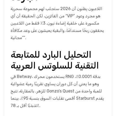
اللاعبون يظنون أن 2026 ستجلب لهم مجموعة سحرية
من الفائزين، لكن الحقيقة أن أي “VIP” هو مجرد وعود
مكسورة على خلفية إضاءة نيون. 3٪ فقط من اللاعبين
يحققون ربحًا مستدامًا، والبقية يعيشون على وعد مكافأة
“مجانية”.
التحليل البارد للمتابعة
التقنية للسلوتس العربية
في Betway، يستخدمون محرك RNG بدقة 0.0001٪،
وهو ما يعني أن كل دوران يساوي تقريبًا رمية عشوائية
للزهر. بالمقارنة، تتيح Gonzo’s Quest للعبة واحدة من
أقصى تقلبات السوق بنسبة 95٪، بينما Starburst يقدم
تذبذبًا أقل بـ 78٪.