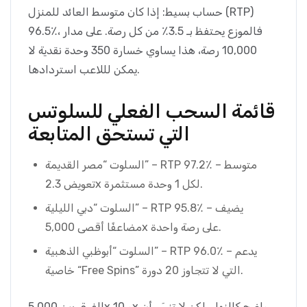
حساب بسيط: إذا كان متوسط العائد للمنزل (RTP)
96.5٪، فالموزع يحتفظ بـ 3.5٪ من كل رصة. على مدار
10,000 رصة، هذا يساوي خسارة 350 وحدة نقدية لا
يمكن لللاعب استردادها.
قائمة السحب الفعلي للسلوتس
التي تستحق المتابعة
السلوت “مصر القديمة” – RTP 97.2٪ – متوسط
تعويض 2.3x لكل 1 وحدة مستثمرة.
السلوت “دبي الليلية” – RTP 95.8٪ – يضيف
مضاعفًا أقصى 5,000x على رصة واحدة.
السلوت “أبوظبي الذهبية” – RTP 96.0٪ – يدعم
خاصية “Free Spins” التي لا تتجاوز 20 دورة.
الفرق بين 5,000x و 10x واضح كالنهار، لكن لا تنسَ أن