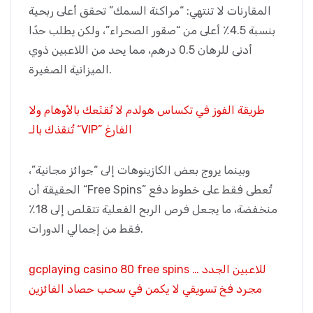
المقارنات لا تنتهي: “مراكنة السمك” تحقق أعلى ربحية
بنسبة 4.5٪ أعلى من “صقور الصحراء”، ولكن يطلب حدًا
أدنى للرهان 0.5 درهم، مما يحد من اللاعبين ذوي
الميزانية الصغيرة.
طريقة الفوز في تكساس هولدم لا تُقنَعك بالأوهام ولا
تُنقذك بالـ “VIP” الفارغ
وبينما يروج بعض الكازينوهات إلى “جوائز مجانية”،
الحقيقة أن “Free Spins” تُعطى فقط على خطوط دفع
منخفضة، ما يجعل فرص الربح الفعلية تتقلص إلى 18٪
فقط من إجمالي الدورات.
gcplaying casino 80 free spins للاعبين الجدد …
مجرد فخ تسويقي لا يكمن في سحب حصاد الفائزين