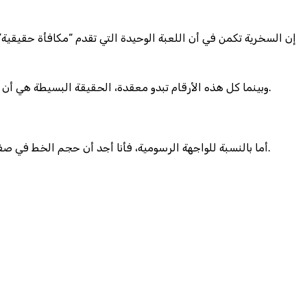
وبينما كل هذه الأرقام تبدو معقدة، الحقيقة البسيطة هي أن معظم اللاعبين يظنون أن ضربة حظ سريعة ستعطيهم 1,000 يورو في يوم واحد، وهذا يعادل 0.04٪ من إجمالي الإيرادات السنوية للمنصات.
أما بالنسبة للواجهة الرسومية، فأنا أجد أن حجم الخط في صفحة “الشروط والأحكام” أصغر من 10 بيكسل، وهو ما يجعل قراءة النص صعوبة تكاد تكون مستحيلة لأن الشاشة لا تظهر أي تفاصيل واضحة.