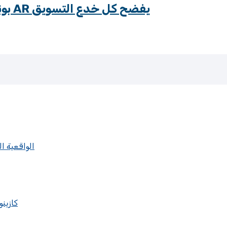
vegasnow casino بونص ترحيبي إكسكلوسيف AR يفضح كل خدع التسويق
الواقعية ال
كازين