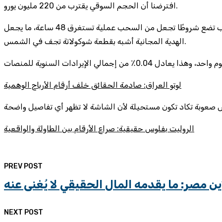
افترضنا أن الحجم السوقي يقترب من 220 مليون يورو.
إن السخرية تكمن في أن اللعبة الوحيدة التي تقدم “مكافأة حقيقية” هي تلك التي تسمح لك بسحب أرباحك بدون حد، لكن حتى تلك الألعاب تضع شروطًا تجعل من السحب عملية تستغرق 48 ساعة، ما يجعل
الهدية المجانية أشبه بقطعة شوكولاتة تجف في الشمس.
لوتو العراق: صادمة الحقائق خلف أرقام الأرباح الوهمية
الروليت بفلوس حقيقية: صراع الأرقام بين الطاولة والواقعية
PREV POST
ن مصر: ما يقدمه المال الحقيقي لا يُغنى عنه
NEXT POST