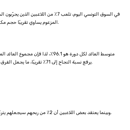
تفتح حسابك في Bet365 وتكتشف أنّ الحد الأدنى للسحب هو 20 يورو، تدرك سريعًا أن الفارق بين “VIP” الحقيقي و«VIP» المزعوم يساوي تقريبًا حجم مكعب سكر صغير.
للإيداع يبلغ 50 يورو. بالمقارنة، تقديم 50 يورو كإيداع أولي في 888casino يرفع نسبة النجاح إلى 71٪ تقريبًا، ما يجعل الفرق بين “مجانية” و“مجانية” واضحًا كالفرق بين سيجارة قديمة وسيتار.
وبينما يعتقد بعض اللاعبين أن 2٪ من ربحهم سيجعلهم يتركون العمل، فإن الواقع هو أن متوسط الراتب اليومي للموظف التونسي هو 2200 دينار، ما يعني أن 2٪ من ذلك لا يغطي حتى فنجان القهوة.