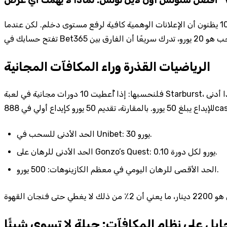
في السوق التونسي اليوم، تلعب 7٪ من اللاعبين الذين يجرّبون السلوتس عبر الإنترنت أكثر من 30 دقيقة يوميًا، وهذا يعني أن 3 من كل 10 يظنون أن الإعلانات الوهمية كافية لرفع مستوى دخلم. لكن عندما
الرياضيات القذرة وراء المكافآت المجانية
فلنحسبها: إذا أُعطيت 10 دورات مجانية في لعبة Starburst، متوسط العائد لكل دورة هو 96.1٪، لذا فإن مجموع العائد المتوقع هو 9.61 يورو فقط، بينما تتطلب معظم الكازينوهات في تونس حدًا أدنى
الحد الأدنى للسحب في Unibet: 30 يورو.
الحد الأدنى للرهان على Gonzo’s Quest: 0.10 يورو لكل دورة.
الحد الأقصى للرهان اليومي في معظم الكازينوهات: 500 يورو.
ايل على نظام المكافآت: حيلة لا تسوى شيئًا