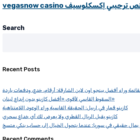
Search
Recent Posts
قاتمة وراء أفضل بينجو اون لاين الشارقة: أرقام، خدع، ودفعات باردة
السقوط القاسي لأقوى «أفضل كازينو بدون إيداع لبنان»
كازينو قمار في اربيل: الحقيقة القاسية وراء الوعود اللامتناهية
كازينو يقبل الريال القطري ولا يعرض لك أي خداع سحري
و بمال حقيقي في سوريا: عندما يتحول الخيال إلى حساب بنكي متسخ
Recent Comments