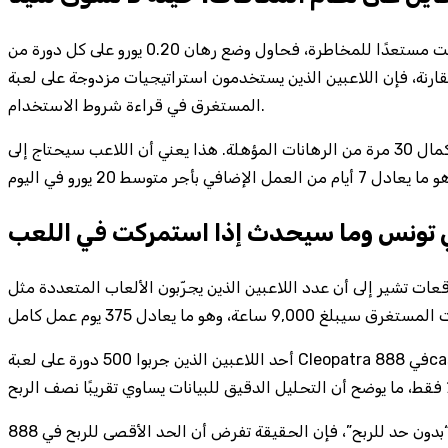
إذا كنت مستعدًا للمخاطرة، فحاول وضع رهان 0.20 يورو على كل دورة من Wheel of Fortune، وستلاحظ أن العائد الفعلي يطغى على المكافأة بمقدار 0.07 يورو لكل دورة، وهو ما يساوي تقريبًا 3.5٪ من
لك 200 يورو. بالمقارنة، فإن اللاعبين الذين يستخدمون استراتيجيات مزدوجة على لعبة Book of Dead يمكنهم رفع العائد إلى 4.2٪، ولكن الفرق البسيط في الفوائد لا يبرر الوقت
المستغرق في قراءة شروط الاستخدام.
ولأن بعض المواقع تزرع خرافات حول “دورات مجانية لا تنتهي”، يضيفون شرطًا خفيًا: لا يمكن سحب الأرباح المتولدة من الدورات قبل إكمال 30 مرة من الرهانات المؤهلة. هذا يعني أن اللاعب سيحتاج إلى
تونس وما سيحدث إذا استمركت في اللعب
شير إلى أن عدد اللاعبين الذين يجرّبون الألعاب المتعددة مثل Mega Moolah سيصل إلى 12,000 خلال الربع الثالث من 2024، وهذا الرقم يضاعف عدد اللاعبين الذين يكتفون بعبوة واحدة من
أحد اللاعبين الذين جربوا 500 دورة على لعبة Cleopatra في 888casino لاحظوا أن معدل الفشل ارتفع إلى 68٪ حينما تجاوزوا حد 0.05 يورو للرهان. بالمقارنة، فإن اللاعبين الذين ارتدوا استراتيجيات
وبينما يروج بعض المزودين للعب “بدون حد للربح”، فإن الحقيقة تفرض أن الحد الأقصى للربح في 888casino هو 10,000 يورو لكل لاعب، وهو ما يساوي 4.5٪ من إجمالي رأس مال الكازينو في تونس إذا