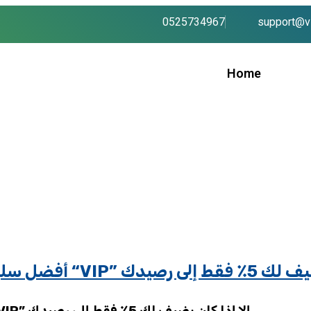
0525734967
support@vi
Home
إذا كان يضيف لك 5٪ فقط إلى رصيدك
أفضل سلوتس اون لاين تونس: لماذا لا يهمك أي عرض “VIP” إلا إذا كان يضيف لك 5٪ فقط إلى رصيدك