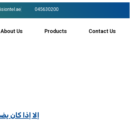
siontel.ae
045630200
About Us
Products
Contact Us
أفضل سلوتس اون لاين تونس: لماذا لا يهمك أي عرض “VIP” إلا 