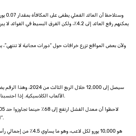
الألعاب الكلاسيكية. إذا احتسبنا أن كل لاعب يستهلك في المتوسط 45 دقيقة يوميًا، فإن إجمالي الوقت المستغرق سيبلغ 9,000 ساعة، وهو ما يعادل 375 يوم عمل كامل.
“الرهان المتدرج” على نفس اللعبة تمكنوا من خفض خسائرهم إلى 42٪ فقط، ما يوضح أن التحليل الدقيق للبيانات يساوي تقريبًا نصف الربح.