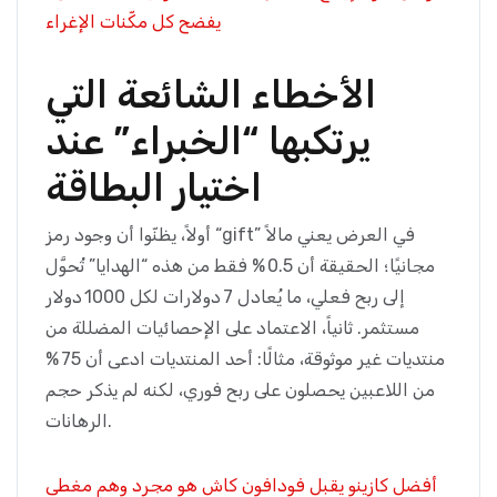
يفضح كل مكّنات الإغراء
الأخطاء الشائعة التي
يرتكبها “الخبراء” عند
اختيار البطاقة
أولاً، يظنّوا أن وجود رمز “gift” في العرض يعني مالاً
مجانيًا؛ الحقيقة أن 0.5 % فقط من هذه “الهدايا” تُحوَّل
إلى ربح فعلي، ما يُعادل 7 دولارات لكل 1000 دولار
مستثمر. ثانياً، الاعتماد على الإحصائيات المضللة من
منتديات غير موثوقة، مثالًا: أحد المنتديات ادعى أن 75 %
من اللاعبين يحصلون على ربح فوري، لكنه لم يذكر حجم
الرهانات.
أفضل كازينو يقبل فودافون كاش هو مجرد وهم مغطى