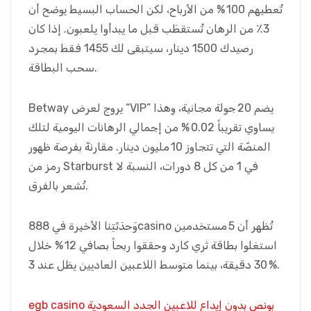
تُعطيهم 100 % من الأرباح، لكن الحساب البسيط يوضح أن
3٪ من الرهان تُستقطَب قبل ما يبدأوا يلعبون. إذا كان
رصيدك 1500 دينار، سيتبقى لك 1455 فقط بمجرد
سحب البطاقة.
Betway يروج لعرض “VIP” يضم 20 جولة مجانية، وهذا
يساوي تقريباً 0.02 % من إجمالي الرهانات اليومية لتلك
المنصّة التي تتجاوز 10 مليون دينار. مقارنةً بفرصة ظهور
رمز من Starburst في 1 من كل 8 دورات، النسبة لا
تُشعر بالفرق.
وَحدَثَتِنا الأخيرة في 888casino تُظهر أن 5 مستخدمين
استغلوا بطاقة ثري كارد وحققوا ربحاً بصافي 12 % خلال
30 دقيقة، بينما متوسط اللاعبين العاديين يظل عند 3 %.
egb casino بونص بدون إيداع للاعبين الجدد السعودية