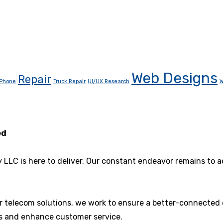
Web Designs
Repair
Phone
Truck Repair
UI/UX Research
W
ed
y LLC is here to deliver. Our constant endeavor remains to
er telecom solutions, we work to ensure a better-connected
ons and enhance customer service.