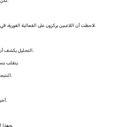
لكن لا تنخدع بأن “الهدايا” المجانية ستغنيك؛ إذا كان الكازينو يقدم 10 دوران مجانية، فإن القيمة المتوقعة لهذه الدورات تقارب 0.6 درهم فقط.
في Betway، لاحظت أن اللاعبين يركزون على الفعالية الفورية، في حين أن أفضل استثمار هو الحفاظ على استقرار رأس المال لمدة 30 دورة؛ 30 دورة = 30 * 0.5٪ = 15٪ خطر إجمالي مقبول.
التحليل يكشف أن معظم العروض الترويجية تحمل شرطًا لا يتيح سحب الأرباح قبل الوصول إلى 500 درهم، وهو ما يجعل أي مكسب صغير غير قابل للتنفيذ.
مقارنة أخرى: Gonzo’s Quest يتقلب بنسبة 95٪، ما يجعل توقعاته غير ذات صلة بالثبات المطلوب في الكينو، حيث النسبة المتوقعة هي 1.25٪ ثابتة.
النتيجة القاسية هي أن أي استراتيجية تعتمد على تعديل حجم الرهان وفقًا لسلسلة الخسائر تتطلب معدل عائد لا يقل عن 1.5٪ لتبرير المخاطرة.
أخيرًا، لا تجعل توقعات “السلطة” تغريك؛ إن مجرد 0.3٪ من اللاعبين يصلون إلى ربح مستدام بعد 200 دورة، وهذا لا يبرر الإدمان على العروض.
وبهذا الصدد، أريد أن أشتكي من حجم الخط الصغير في واجهة سحب الكينو، لا يمكن قراءة الأرقام بوضوح، وهذا يفسد كل تلك الحسابات الدقيقة.