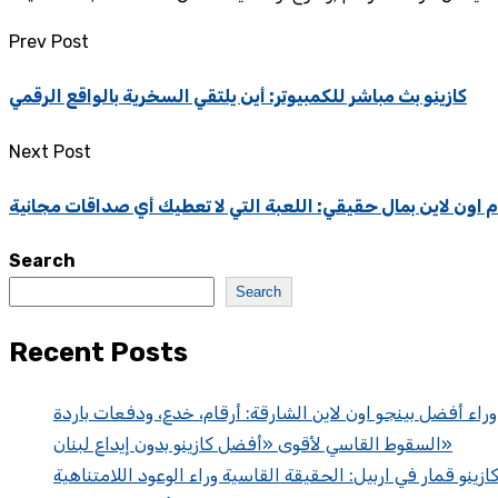
Prev Post
كازينو بث مباشر للكمبيوتر: أين يلتقي السخرية بالواقع الرقمي
Next Post
ون لاين بمال حقيقي: اللعبة التي لا تعطيك أي صداقات مجانية
Search
Search
Recent Posts
 وراء أفضل بينجو اون لاين الشارقة: أرقام، خدع، ودفعات باردة
السقوط القاسي لأقوى «أفضل كازينو بدون إيداع لبنان»
ازينو قمار في اربيل: الحقيقة القاسية وراء الوعود اللامتناهية