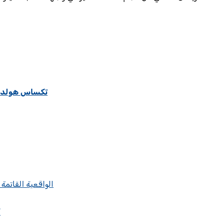
تكساس هولدم ا
الواقعية القاتمة
ك