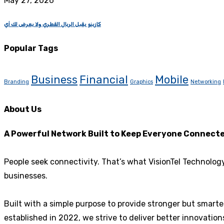
May 27, 2026
كازينو يقبل الريال القطري ولا يعرض لك أي
Popular Tags
Business
Financial
Mobile
Branding
Graphics
Networking
About Us
A Powerful Network Built to Keep Everyone Connect
People seek connectivity. That’s what VisionTel Technolog
businesses.
Built with a simple purpose to provide stronger but smart
established in 2022, we strive to deliver better innovati