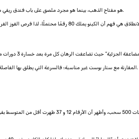
ومع ذلك، معظم اللاعبين يتخيلون أن “الـ VIP” هو مفتاح الذهب، بينما هو مجرد ملصق على باب فندق ريفي متهالك مع طلاء جديد.
المقارنة مع ستار بوست غير مناسبة؛ فالسرعة التي يطلق بها الفاصلة لا علاقة لها بالاستراتيجية التي تحتاج إلى الصبر على مدار 20 دقيقة.