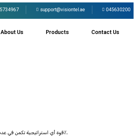
5734967
support@visiontel.ae
045630200
About Us
Products
Contact Us
قوة أي استراتيجية تكمن في عدد الرهانات المدروسة؛ مثال 7 رهانات بحد أقصى 30 درهم لكل واحدة يولد عائدًا محتملًا لا يتجاوز 210 درهم إذا فاز الواحد فقط بنسبة 1.2٪.