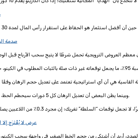
م
betify casino بو
وبينما يظن البعض أن تعديل الرهان كل 5 دورات سيحطم الحظ، فإن حسابات الإحصائيات تبين أن العوائد لا تفوق 0.8٪ في المتوسط.
william hill casino 250 free spins إكسكلوسيف AR: ع