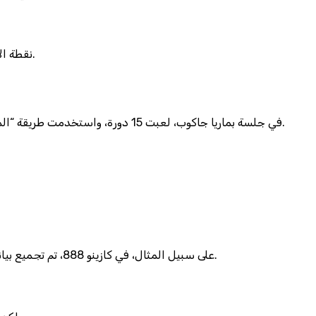
نقطة الانطلاق هي فهم أن الكينو يملك 80 رقمًا محتملًا، لذا فرص الفوز الفردية تساوي 1/80≈1.25٪، وهذا هو الرقم الذي لا يختفي في أي إعلان.
في جلسة بماريا جاكوب، لعبت 15 دورة، واستخدمت طريقة “المضاعفة الجزئية” حيث تضاعفت الرهان كل مرة بعد خسارة 3 دورات متتالية؛ النتيجة: خسارة 450 درهم مقابل ربح واحد بقيمة 960 درهم.
على سبيل المثال، في كازينو 888، تم تجميع بيانات 500 سحب، وأظهر أن الأرقام 12 و 37 ظهرت أقل من المتوسط بفرق 5 مرات. استغلال هذا الفارق أعطى ربحًا 2.3٪ أعلى من المتوسط.