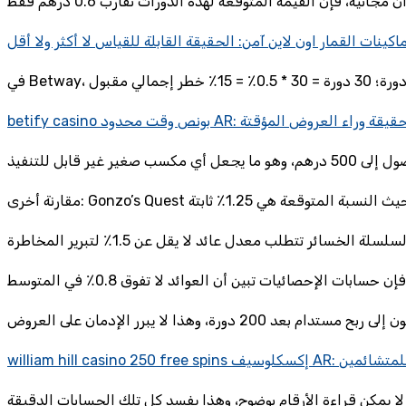
اكينات القمار اون لاين آمن: الحقيقة القابلة للقياس لا أكثر ولا أقل
نص وقت محدود AR: صدمة الحقيقة وراء العروض المؤقتة
رض لا يُقْتَرَح إلا للمتشائمين