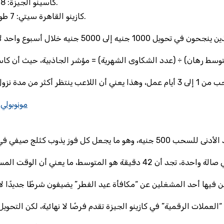
كاسينو الجيزة: 8 طوابق، 5 صالات سلاوت، 1 مطعم يبيع الساندويتشات بـ3 جنيه.
كازينو القاهرة سيتي: 7 طوابق، 4 رتب “مستوى ذهبي” لا تُمنح إلا بعد إيداع 10,000 جنيه.
مونوبولي 