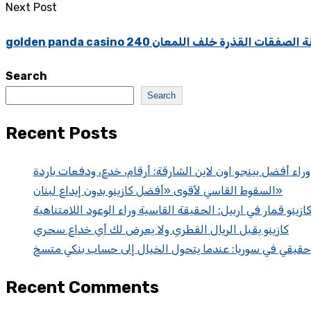
Next Post
مارات: حقيقة الصفقات القذرة خلف اللمعان
Search
Search
Recent Posts
 وراء أفضل بينجو اون لاين الشارقة: أرقام، خدع، ودفعات باردة
السقوط القاسي لأقوى «أفضل كازينو بدون إيداع لبنان»
ازينو قمار في اربيل: الحقيقة القاسية وراء الوعود اللامتناهية
كازينو يقبل الريال القطري ولا يعرض لك أي خداع سحري
 حقيقي في سوريا: عندما يتحول الخيال إلى حساب بنكي متسخ
Recent Comments