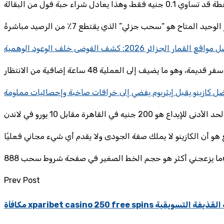
قع القمار الجزائر 2026: كشف الفوضى خلف الوعود الوهمية
ل كازينو يقبل إيثريوم يفضي إلى خرافات صاخبة وإحصائيات مملومة
Prev Post
السعودية: حقيقة القذيفة التسويقية