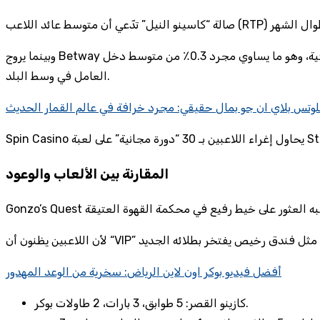
وبينما يروج Betway لأحدث مكافأة 150٪ على الإيداع الأول، فإن الحساب البسيط يكشف أن اللاعب يحتاج إلى إيداع 400 جنيه للحصول على 600 جنيه إضافية، وهو ما يساوي مجرد 0.3٪ من متوسط دخل
العامل في وسط البلد.
وتس بلاي ان جو بمال حقيقي: مجرد خرافة في عالم القمار الحديث
المقارنة بين الألعاب والوعود
أفضل فيديو بوكر اون لاين الرياض: سخرية من الوعد المهدور
كازينو القصر: 5 طوابق، 3 بارات، 2 طاولات بوكر.