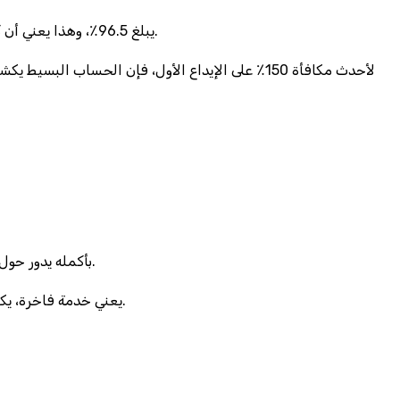
صالة “كاسينو النيل” تدّعي أن متوسط عائد اللاعب (RTP) يبلغ 96.5٪، وهذا يعني أن كل 1000 جنيه مستثمر تعيد لك 965 جنيهًا إذا كان الحظ يبتسم لك طوال الشهر.
Gonzo’s Quest بأكمله يدور حول اكتشاف حضارة مفقودة، بينما الوعود التي تقدمها صالات القاهرة تشبه العثور على خيط رفيع في محكمة القهوة العتيقة.
لأن اللاعبين يظنون أن “VIP” يعني خدمة فاخرة، يكتشفون أن الفخامة تكمن في كرسي بلاستيك مغطى بغطاء بيلت بيلت مثل فندق رخيص يفتخر بطلائه الجديد.