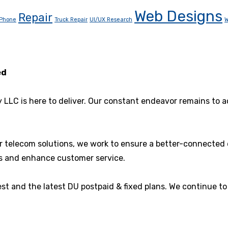
Web Designs
Repair
Phone
Truck Repair
UI/UX Research
W
ed
y LLC is here to deliver. Our constant endeavor remains to
er telecom solutions, we work to ensure a better-connected
ons and enhance customer service.
st and the latest DU postpaid & fixed plans. We continue to 