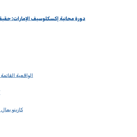
golden panda casino 240 دورة مجانية إكسكلوسيف الإ
الواقعية القاتمة
ك
كازينو بمال