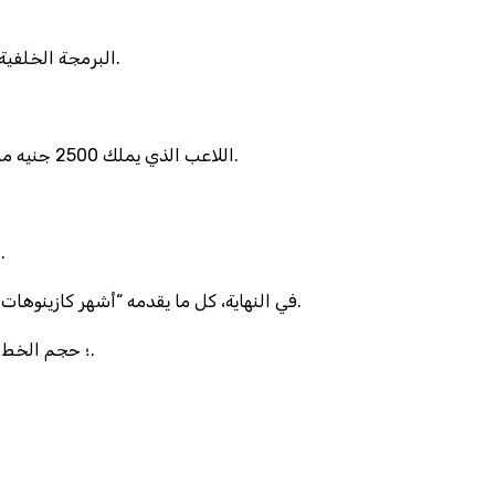
البرمجة الخلفية لهذه المواقع تجعل من الصعب العثور على خيار “سحب كامل”؛ فالزر الوحيد المتاح هو “سحب جزئي” الذي يقتطع 7٪ من الرصيد مباشرةً.
اللاعب الذي يملك 2500 جنيه من الأرباح في جوهرة القاهره قد يواجه طلبًا لتأكيد الهوية عبر صور جواز سفر قديمة، وهو ما يضيف إلى العملية 48 ساعة إضافية من الانتظار.
المقارنة بين صالات القاهرة والكازينوهات الأوروبية تبرز أن الفارق في الحد الأدنى للإيداع هو 200 جنيه في القاهرة مقابل 10 يورو في لاندن.
في النهاية، كل ما يقدمه “أشهر كازينوهات القاهرة” هو مجموعة من العروض التي تبدو وكأنها “هدايا”، لكن الواقع هو أن الكازينو لا يملك صفة الجودى ولا يقدم أي شيء مجاني فعليًا.
ما يزعجني أكثر هو حجم الخط الصغير في صفحة شروط سحب 888casino؛ حجم الخط لا يتجاوز 10 بكسل، ومن الصعب قراءته حتى على شاشة مكبرة.