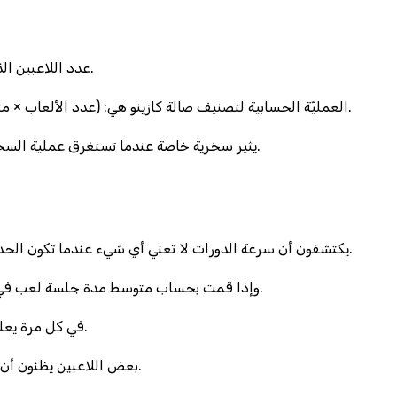
عدد اللاعبين الذين ينجحون في تحويل 1000 جنيه إلى 5000 جنيه خلال أسبوع واحد لا يتجاوز 2 شخصًا في كل صالة، وفقًا لسجلات داخلية لم تُعلن للعلن.
العمليّة الحسابية لتصنيف صالة كازينو هي: (عدد الألعاب × متوسط رهان) ÷ (عدد الشكاوى الشهرية) = مؤشر الجاذبية، حيث أن كاسينو النيل يحصل على 4.8 من 10 بينما كازينو الجيزة يسجل 2.3 فقط.
الافتتان بـ “التحويل الفوري” في 888casino يثير سخرية خاصة عندما تستغرق عملية السحب من 1 إلى 3 أيام عمل، وهذا يعني أن اللاعب ينتظر أكثر من مدة نزول دموي للوجبة اليومية.
اللاعبين الذين يجرّبون لعبة سريعة مثل Starburst يكتشفون أن سرعة الدورات لا تعني أي شيء عندما تكون الحد الأدنى للسحب 500 جنيه، وهو ما يجعل كل فوز يذوب كثلج صيفي في صحراء القاهره.
وإذا قمت بحساب متوسط مدة جلسة لعب في صالة واحدة، تجد أن 42 دقيقة هو المتوسط، ما يعني أن الوقت المستغرق لتناول كوب شاي مع سكر وحليب يساوي تقريبًا نصف الجلسة.
في كل مرة يعلن فيها أحد المشغلين عن “مكافأة عيد الفطر” يضيفون شرطًا جديدًا لا يدركه اللاعب إلا بعد قراءة 12 سطرًا من شروط الاستخدام الدقيقة.
بعض اللاعبين يظنون أن “العملات الرقمية” في كازينو الجيزة تقدم فرصًا لا نهائية، لكن التحويل إلى عملة محلية يتحول إلى خسارة بنسبة 15٪ نتيجة لرسوم التحويل.