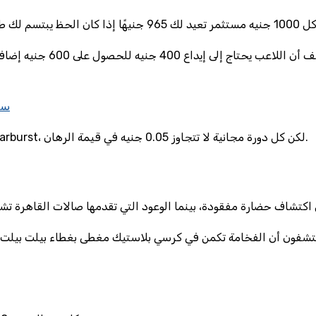
سل
Spin Casino يحاول إغراء اللاعبين بـ 30 “دورة مجانية” على لعبة Starburst، لكن كل دورة مجانية لا تتجاوز 0.05 جنيه في قيمة الرهان.