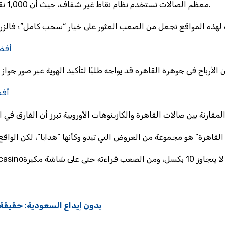
معظم الصالات تستخدم نظام نقاط غير شفاف، حيث أن 1,000 نقطة قد تساوي 0.1 جنيه فقط، وهذا يعادل شراء حبة فول من البقالة.
أفضل موا
أفض
مكافأة xparibet casino 250 free spins بدون إيداع 