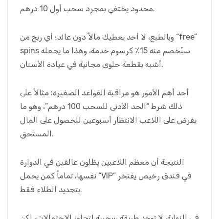
محدود يختفي بمجرد سحب أول 10 درهم.
وبالطبع، لا أحد يعطيك مالاً دون عائد؛ أي ربح من “free”
spins سيُخصم منه 15٪ كرسوم خدمة، وهذا ما يجعله
أشبه بقطعة حلوى مجانية في عيادة الأسنان.
أحد أهم الأمور هو مراقبة القواعد الصغيرة: مثالاً على
ذلك شرط “الحد الأدنى للسحب 100 درهم”، وهو ما
يفرض على اللاعب الانتظار أسبوعين للحصول على المال
المستحق.
النتيجة أن معظم اللاعبين يظلون عالقين في الدوارة
نفسها، تماماً كمن يحمل “VIP” في فندق رخيص يفتخر
بتجديد الطلاء فقط.
في النهاية، لا توجد طريقة سحرية لتجاوز الاحتمالات، لكن